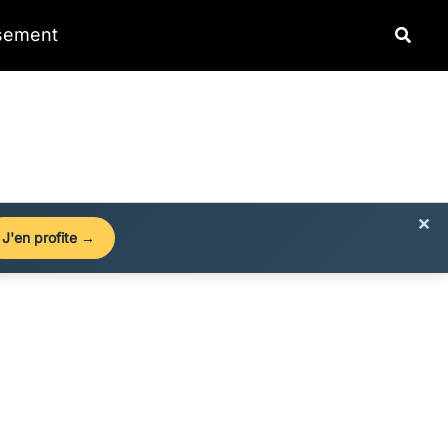
Reche
ssement
×
J'en profite →