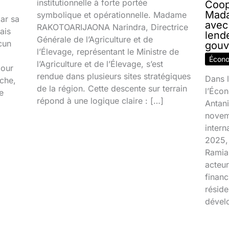
institutionnelle à forte portée
Coop
Mada
symbolique et opérationnelle. Madame
par sa
avec
RAKOTOARIJAONA Narindra, Directrice
ais
lend
Générale de l’Agriculture et de
cun
gouv
l’Élevage, représentant le Ministre de
Écon
l’Agriculture et de l’Élevage, s’est
jour
rendue dans plusieurs sites stratégiques
Dans l
ache,
de la région. Cette descente sur terrain
l’Écon
e
répond à une logique claire : […]
Antani
novem
inter
2025, 
Ramia
acteur
financ
réside
dével