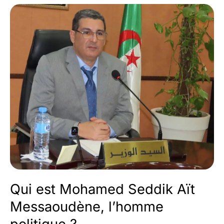
l’homme
politique
?
Qui est Mohamed Seddik Aït
Messaoudène, l’homme