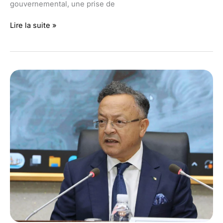
gouvernemental, une prise de
Qui
Lire la suite »
est
Mohamed
Seghir
Saâdaoui,
l’homme
politique
?