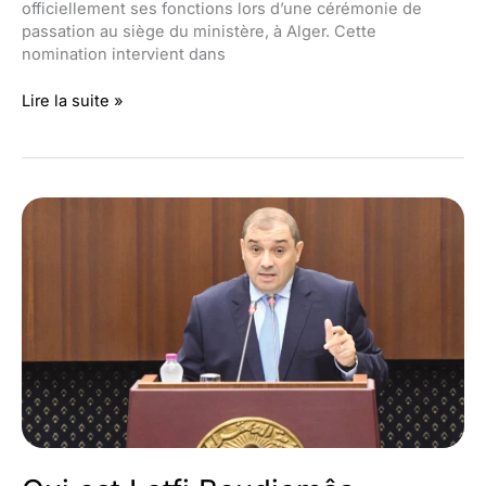
officiellement ses fonctions lors d’une cérémonie de
passation au siège du ministère, à Alger. Cette
nomination intervient dans
Qui
Lire la suite »
est
Abdelkrim
Bouzred,
l’homme
politique
?