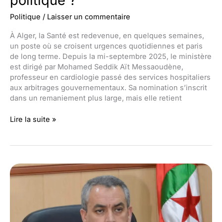
politique ?
Politique
/
Laisser un commentaire
À Alger, la Santé est redevenue, en quelques semaines,
un poste où se croisent urgences quotidiennes et paris
de long terme. Depuis la mi-septembre 2025, le ministère
est dirigé par Mohamed Seddik Aït Messaoudène,
professeur en cardiologie passé des services hospitaliers
aux arbitrages gouvernementaux. Sa nomination s’inscrit
dans un remaniement plus large, mais elle retient
Qui
Lire la suite »
est
Mohamed
Seddik
Aït
Messaoudène,
l’homme
politique
?