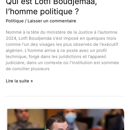
Qui est Lotfi Boudjemâa,
l’homme politique ?
Politique
/
Laisser un commentaire
Nommé à la tête du ministère de la Justice à l’automne
2024, Lotfi Boudjemâa s’est imposé en quelques mois
comme l’un des visages les plus observés de l’exécutif
algérien. L’homme arrive à ce poste avec un profil
technique, forgé dans les juridictions et l’appareil
judiciaire, dans un contexte où l’institution est sommée
de concilier plusieurs
Qui
Lire la suite »
est
Lotfi
Boudjemâa,
l’homme
politique
?