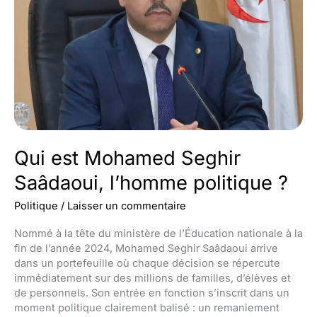
Qui est Mohamed Seghir
Saâdaoui, l’homme politique ?
Politique
/
Laisser un commentaire
Nommé à la tête du ministère de l’Éducation nationale à la
fin de l’année 2024, Mohamed Seghir Saâdaoui arrive
dans un portefeuille où chaque décision se répercute
immédiatement sur des millions de familles, d’élèves et
de personnels. Son entrée en fonction s’inscrit dans un
moment politique clairement balisé : un remaniement