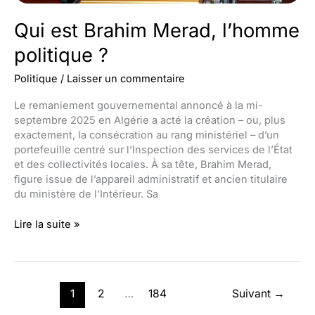
Qui est Brahim Merad, l’homme
politique ?
Politique
/
Laisser un commentaire
Le remaniement gouvernemental annoncé à la mi-
septembre 2025 en Algérie a acté la création – ou, plus
exactement, la consécration au rang ministériel – d’un
portefeuille centré sur l’Inspection des services de l’État
et des collectivités locales. À sa tête, Brahim Merad,
figure issue de l’appareil administratif et ancien titulaire
du ministère de l’Intérieur. Sa
Qui
Lire la suite »
est
Brahim
Merad,
l’homme
1
2
…
184
Suivant
→
politique
?