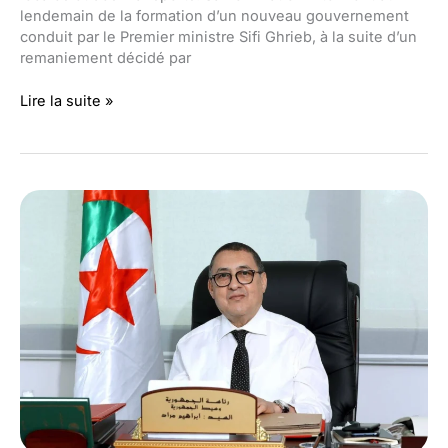
lendemain de la formation d’un nouveau gouvernement
conduit par le Premier ministre Sifi Ghrieb, à la suite d’un
remaniement décidé par
Qui
Lire la suite »
est
Saïd
Sayoud,
l’homme
politique
?