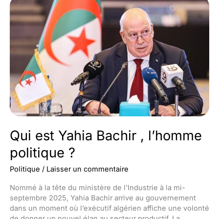
politique
?
Qui est Yahia Bachir , l’homme
politique ?
Politique
/
Laisser un commentaire
Nommé à la tête du ministère de l’Industrie à la mi-
septembre 2025, Yahia Bachir arrive au gouvernement
dans un moment où l’exécutif algérien affiche une volonté
de donner un nouvel élan au secteur productif. La