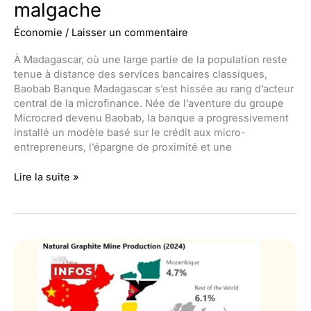
malgache
Économie
/
Laisser un commentaire
À Madagascar, où une large partie de la population reste
tenue à distance des services bancaires classiques,
Baobab Banque Madagascar s’est hissée au rang d’acteur
central de la microfinance. Née de l’aventure du groupe
Microcred devenu Baobab, la banque a progressivement
installé un modèle basé sur le crédit aux micro-
entrepreneurs, l’épargne de proximité et une
Baobab
Lire la suite »
Banque
Madagascar
:
la
microfinance
qui
prend
racine
dans