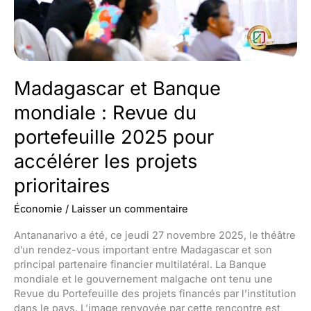
social
annoncé
Madagascar et Banque
mondiale : Revue du
portefeuille 2025 pour
accélérer les projets
prioritaires
Économie
/
Laisser un commentaire
Antananarivo a été, ce jeudi 27 novembre 2025, le théâtre
d’un rendez-vous important entre Madagascar et son
principal partenaire financier multilatéral. La Banque
mondiale et le gouvernement malgache ont tenu une
Revue du Portefeuille des projets financés par l’institution
dans le pays. L’image renvoyée par cette rencontre est