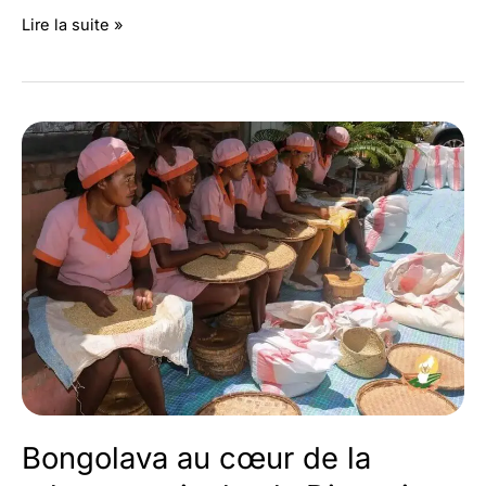
Secteur
Lire la suite »
minier
:
Faux
permis
en
circulation,
l’État
annonce
des
mesures
strictes
Bongolava au cœur de la