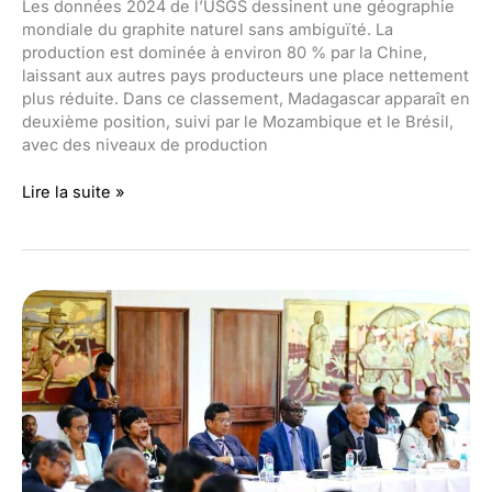
Les données 2024 de l’USGS dessinent une géographie
mondiale du graphite naturel sans ambiguïté. La
production est dominée à environ 80 % par la Chine,
laissant aux autres pays producteurs une place nettement
plus réduite. Dans ce classement, Madagascar apparaît en
deuxième position, suivi par le Mozambique et le Brésil,
avec des niveaux de production
Graphite
Lire la suite »
naturel
:
la
Chine
ultra-
dominante,
Madagascar
en
deuxième
ligne
et
un
virage