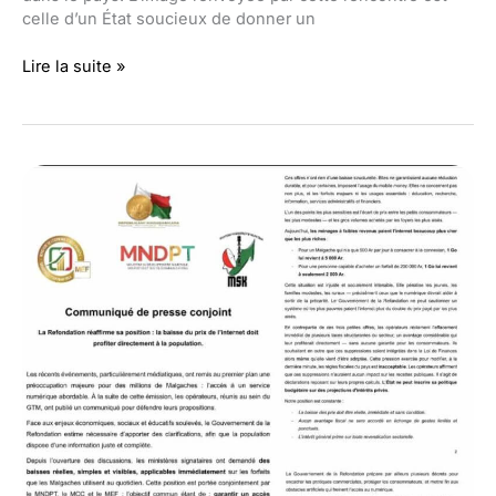
celle d’un État soucieux de donner un
Madagascar
Lire la suite »
et
Banque
mondiale
:
Revue
du
portefeuille
2025
pour
accélérer
les
projets
prioritaires