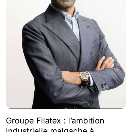
mesure
immédiatement
Groupe Filatex : l’ambition
industrielle malgache à