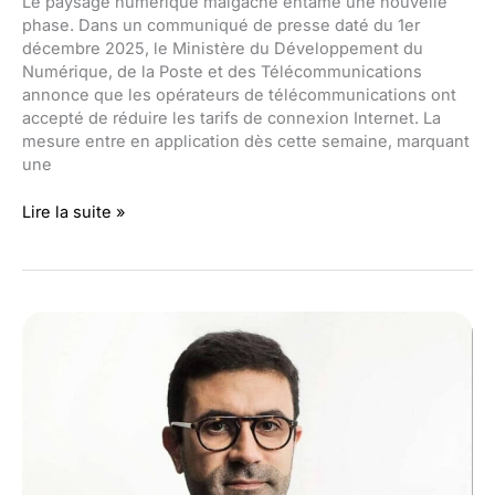
Le paysage numérique malgache entame une nouvelle
phase. Dans un communiqué de presse daté du 1er
décembre 2025, le Ministère du Développement du
Numérique, de la Poste et des Télécommunications
annonce que les opérateurs de télécommunications ont
accepté de réduire les tarifs de connexion Internet. La
mesure entre en application dès cette semaine, marquant
une
Baisse
Lire la suite »
des
tarifs
Internet
à
Madagascar
:
les
opérateurs
acceptent
et
appliquent
la