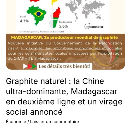
l’économie
malgache
Graphite naturel : la Chine
ultra-dominante, Madagascar
en deuxième ligne et un virage
social annoncé
Économie
/
Laisser un commentaire