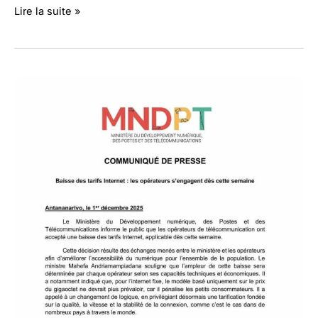
Coopération
Lire la suite »
économique
:
Madagascar
resserre
ses
liens
avec
la
BAD
et
le
FMI
au
lendemain
d’un
changement
de
gouvernance