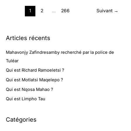
bleue
:
1
2
…
266
Suivant
→
l’Union
européenne
et
Madagascar
confirment
Articles récents
un
partenariat
Mahavonjy Zafindresamby recherché par la police de
durable.
Tuléar
Qui est Richard Ramoeletsi ?
Qui est Motlatsi Maqelepo ?
Qui est Nqosa Mahao ?
Qui est Limpho Tau
Catégories