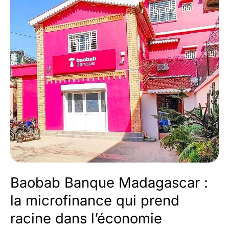
à
l’épreuve
de
l’énergie
verte
et
du
développement
urbain
Baobab Banque Madagascar :
la microfinance qui prend
racine dans l’économie