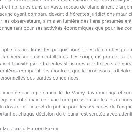
être impliqués dans un vaste réseau de blanchiment d’argent
acune ayant comparu devant différentes juridictions mauric
ar les observateurs, a mis en lumière des liens présumés en
connue tant pour ses activités économiques que pour les co
iplié les auditions, les perquisitions et les démarches procé
 financiers supposément illicites. Les soupçons portent sur
ient transité par différentes structures et différents acteurs
dernières comparutions montrent que le processus judiciaire
personnelles des parties concernées.
, alimentée par la personnalité de Mamy Ravatomanga et son
lement à maintenir une forte pression sur les institutions 
du dossier et l’intérêt du public pour les avancées de l’enq
tant et chaque décision du tribunal est scrutée avec attent
 à Me Junaid Haroon Fakim