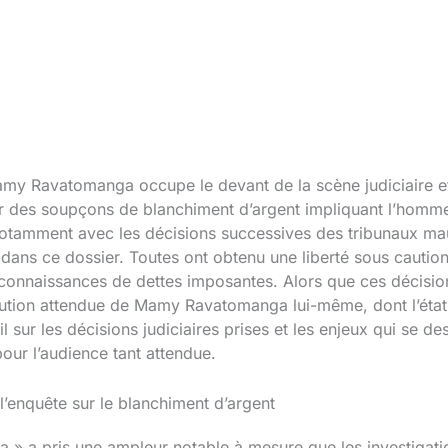
 Mamy Ravatomanga occupe le devant de la scène judiciaire e
r des soupçons de blanchiment d’argent impliquant l’homme
otamment avec les décisions successives des tribunaux maur
dans ce dossier. Toutes ont obtenu une liberté sous caut
naissances de dettes imposantes. Alors que ces décisions r
ution attendue de Mamy Ravatomanga lui-même, dont l’état 
il sur les décisions judiciaires prises et les enjeux qui se d
ur l’audience tant attendue.
’enquête sur le blanchiment d’argent
 » a pris une ampleur notable à mesure que les investigati