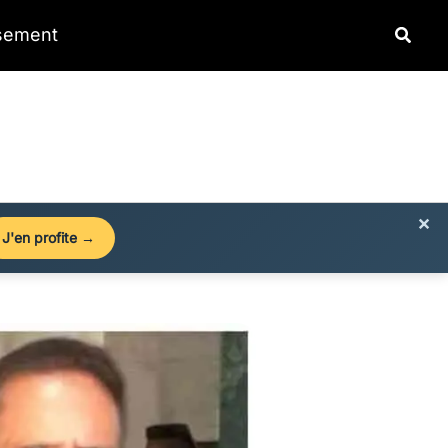
Reche
ssement
×
J'en profite →