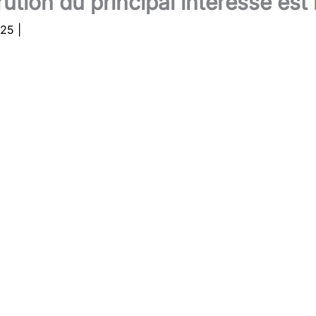
ution du principal intéressé est
025
|