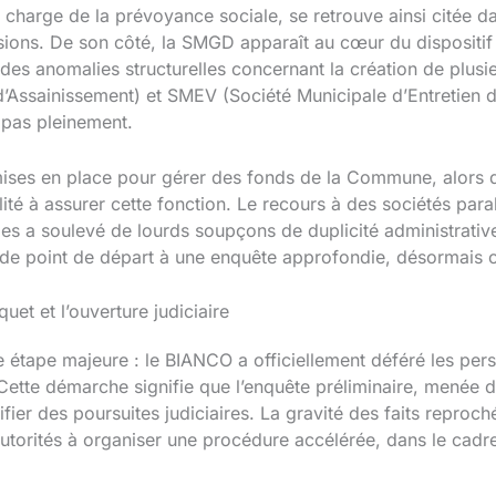
n charge de la prévoyance sociale, se retrouve ainsi citée 
ssions. De son côté, la SMGD apparaît au cœur du dispositif 
 des anomalies structurelles concernant la création de plus
Assainissement) et SMEV (Société Municipale d’Entretien d
t pas pleinement.
é mises en place pour gérer des fonds de la Commune, alors q
té à assurer cette fonction. Le recours à des sociétés para
les a soulevé de lourds soupçons de duplicité administrativ
 de point de départ à une enquête approfondie, désormais co
uet et l’ouverture judiciaire
tape majeure : le BIANCO a officiellement déféré les per
Cette démarche signifie que l’enquête préliminaire, menée d
fier des poursuites judiciaires. La gravité des faits reproch
torités à organiser une procédure accélérée, dans le cadre s