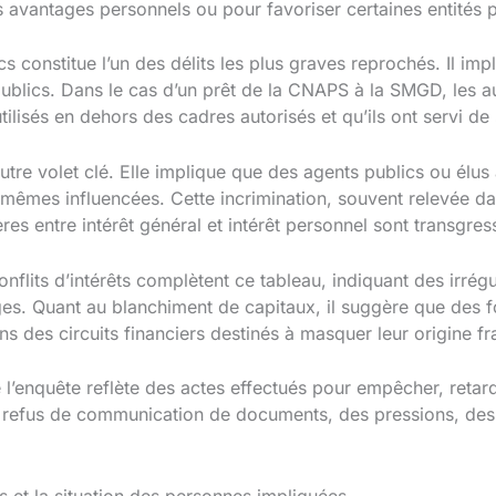
s avantages personnels ou pour favoriser certaines entités 
constitue l’un des délits les plus graves reprochés. Il impliqu
ublics. Dans le cas d’un prêt de la CNAPS à la SMGD, les au
ilisés en dehors des cadres autorisés et qu’ils ont servi de s
 autre volet clé. Elle implique que des agents publics ou élu
-mêmes influencées. Cette incrimination, souvent relevée dan
ères entre intérêt général et intérêt personnel sont transgres
onflits d’intérêts complètent ce tableau, indiquant des irrégul
ges. Quant au blanchiment de capitaux, il suggère que des
s des circuits financiers destinés à masquer leur origine f
 l’enquête reflète des actes effectués pour empêcher, retard
 refus de communication de documents, des pressions, des 
s et la situation des personnes impliquées