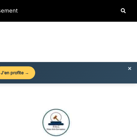
Reche
ssement
×
J'en profite →