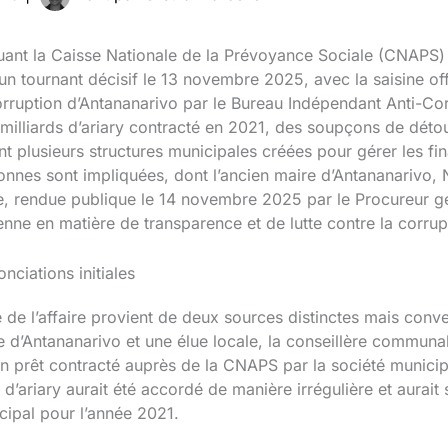
iquant la Caisse Nationale de la Prévoyance Sociale (CNAPS)
n tournant décisif le 13 novembre 2025, avec la saisine offi
orruption d’Antananarivo par le Bureau Indépendant Anti-C
 11 milliards d’ariary contracté en 2021, des soupçons de dét
nt plusieurs structures municipales créées pour gérer les 
nnes sont impliquées, dont l’ancien maire d’Antananarivo, 
, rendue publique le 14 novembre 2025 par le Procureur gén
enne en matière de transparence et de lutte contre la corrup
onciations initiales
re de l’affaire provient de deux sources distinctes mais conv
’Antananarivo et une élue locale, la conseillère communa
’un prêt contracté auprès de la CNAPS par la société munici
ds d’ariary aurait été accordé de manière irrégulière et aur
cipal pour l’année 2021.