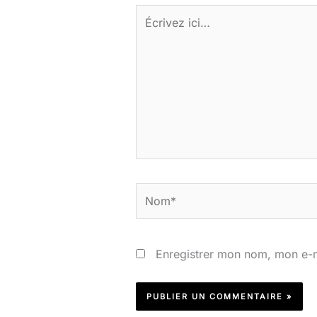
Écrivez
ici…
Nom*
Enregistrer mon nom, mon e-m