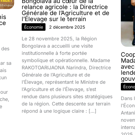
Bongolava au cœur de la
relance agricole : la Directrice
Générale de l’Agriculture et de
mis
l’Élevage sur le terrain
nce
Économie
2 décembre 2025
Le 28 novembre 2025, la Région
Bongolava a accueilli une visite
 des
institutionnelle à forte portée
Coop
Mada
symbolique et opérationnelle. Madame
par sa
avec
RAKOTOARIJAONA Narindra, Directrice
ais
lend
Générale de l’Agriculture et de
cun
gouv
l’Élevage, représentant le Ministre de
Écon
l’Agriculture et de l’Élevage, s’est
jour
rendue dans plusieurs sites stratégiques
Dans l
ache,
de la région. Cette descente sur terrain
l’Écon
e
répond à une logique claire : […]
Antani
novem
inter
2025, 