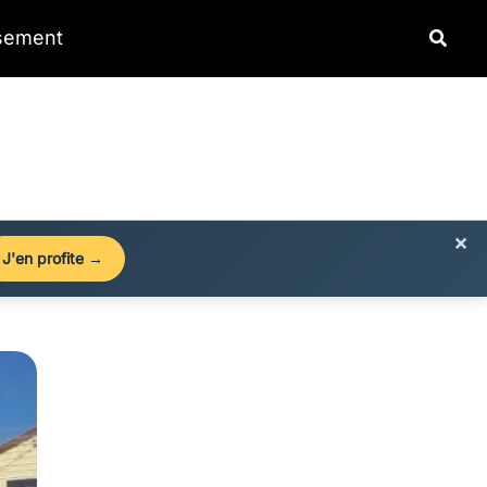
Reche
ssement
×
J'en profite →