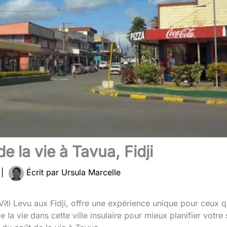
e la vie à Tavua, Fidji
4
|
Écrit par
Ursula Marcelle
 Viti Levu aux Fidji, offre une expérience unique pour ceux qui
la vie dans cette ville insulaire pour mieux planifier votre 