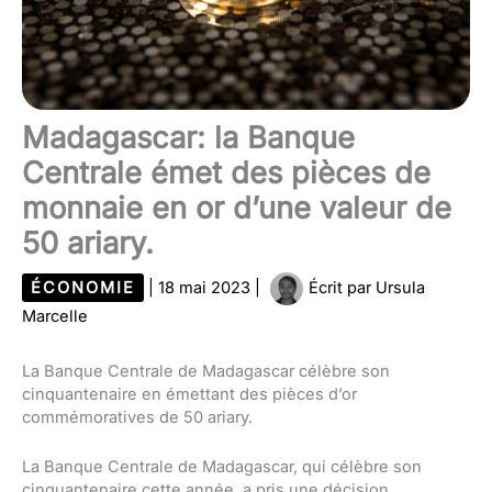
Madagascar: la Banque
Centrale émet des pièces de
monnaie en or d’une valeur de
50 ariary.
ÉCONOMIE
|
18 mai 2023
|
Écrit par
Ursula
Marcelle
La Banque Centrale de Madagascar célèbre son
cinquantenaire en émettant des pièces d’or
commémoratives de 50 ariary.
La Banque Centrale de Madagascar, qui célèbre son
cinquantenaire cette année, a pris une décision