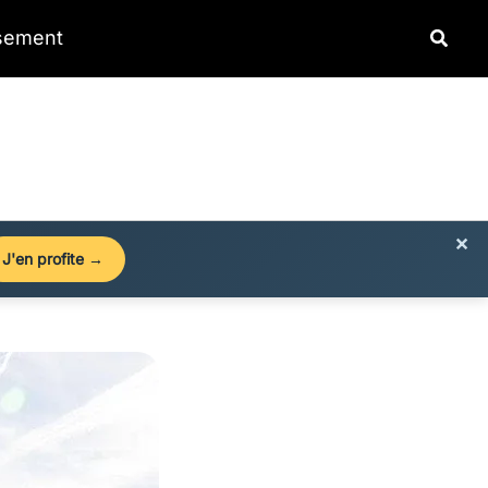
Reche
ssement
×
J'en profite →