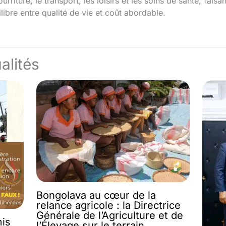
ourriture, le transport, les loisirs et les soins de santé, fai
ibre entre qualité de vie et coût abordable.
alités
Bongolava au cœur de la
relance agricole : la Directrice
Générale de l’Agriculture et de
mis
l’Élevage sur le terrain