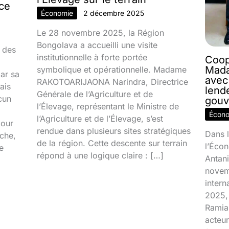
nce
Économie
2 décembre 2025
Le 28 novembre 2025, la Région
Bongolava a accueilli une visite
 des
institutionnelle à forte portée
Coop
Mada
symbolique et opérationnelle. Madame
par sa
avec
RAKOTOARIJAONA Narindra, Directrice
ais
lend
Générale de l’Agriculture et de
cun
gouv
l’Élevage, représentant le Ministre de
Écon
l’Agriculture et de l’Élevage, s’est
jour
rendue dans plusieurs sites stratégiques
Dans l
ache,
de la région. Cette descente sur terrain
l’Écon
e
répond à une logique claire : […]
Antani
novem
inter
2025, 
Ramia
acteur