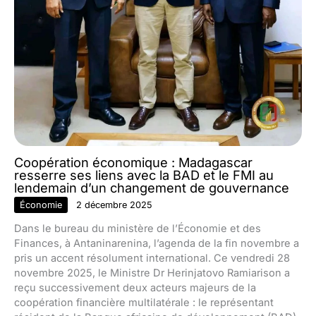
Coopération économique : Madagascar
resserre ses liens avec la BAD et le FMI au
lendemain d’un changement de gouvernance
Économie
2 décembre 2025
Dans le bureau du ministère de l’Économie et des
Finances, à Antaninarenina, l’agenda de la fin novembre a
pris un accent résolument international. Ce vendredi 28
novembre 2025, le Ministre Dr Herinjatovo Ramiarison a
reçu successivement deux acteurs majeurs de la
coopération financière multilatérale : le représentant