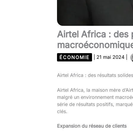
Airtel Africa : d
macroéconomique 
ÉCONOMIE
|
21 mai 2024
|
Airtel Africa : des résultats soli
Airtel Africa, la maison mère d’A
malgré un environnement macroéc
série de résultats positifs, marq
clés.
Expansion du réseau de clients