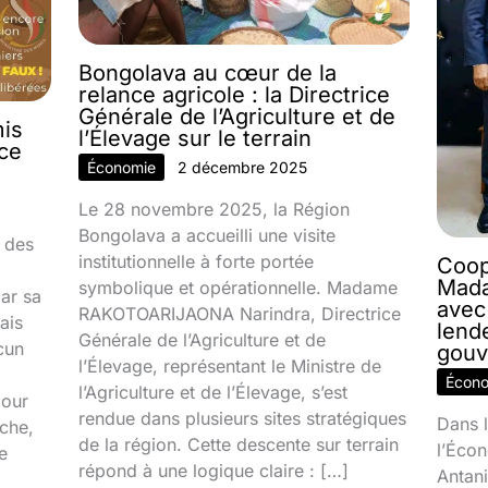
Bongolava au cœur de la
relance agricole : la Directrice
Générale de l’Agriculture et de
mis
l’Élevage sur le terrain
nce
Économie
2 décembre 2025
Le 28 novembre 2025, la Région
Bongolava a accueilli une visite
 des
institutionnelle à forte portée
Coop
Mada
symbolique et opérationnelle. Madame
par sa
avec
RAKOTOARIJAONA Narindra, Directrice
ais
lend
Générale de l’Agriculture et de
cun
gouv
l’Élevage, représentant le Ministre de
Écon
l’Agriculture et de l’Élevage, s’est
jour
rendue dans plusieurs sites stratégiques
Dans l
ache,
de la région. Cette descente sur terrain
l’Écon
e
répond à une logique claire : […]
Antani