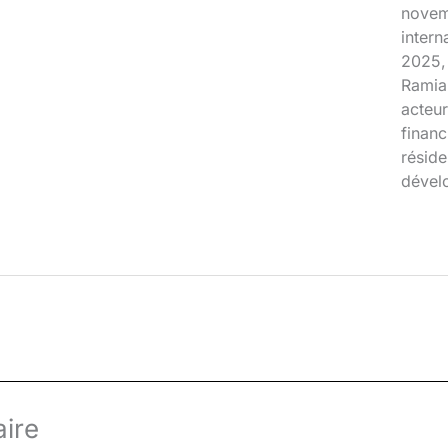
novem
inter
2025, 
Ramia
acteur
financ
réside
dével
ire