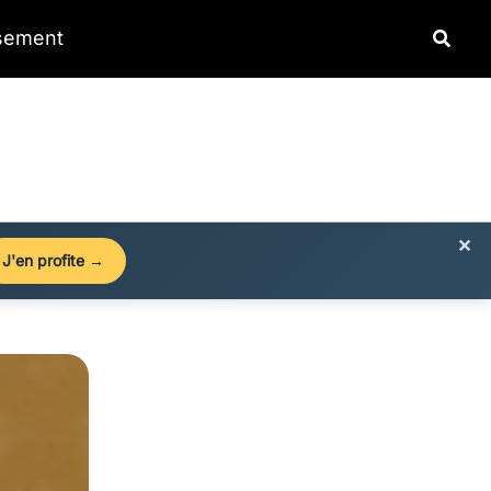
Reche
ssement
×
J'en profite →