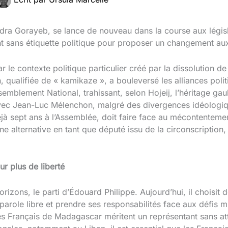
ndra Gorayeb, se lance de nouveau dans la course aux législ
ent sans étiquette politique pour proposer un changement a
par le contexte politique particulier créé par la dissolution d
qualifiée de « kamikaze », a bouleversé les alliances polit
emblement National, trahissant, selon Hojeij, l’héritage gaul
avec Jean-Luc Mélenchon, malgré des divergences idéologiq
éjà sept ans à l’Assemblée, doit faire face au mécontentem
 une alternative en tant que député issu de la circonscription
r plus de liberté
Horizons, le parti d’Édouard Philippe. Aujourd’hui, il choisit 
role libre et prendre ses responsabilités face aux défis mult
t les Français de Madagascar méritent un représentant sans 