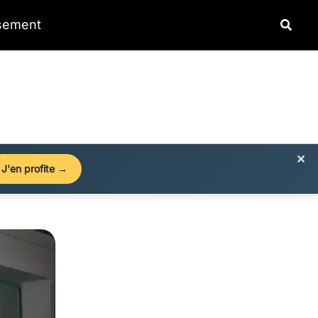
Reche
ssement
×
J'en profite →