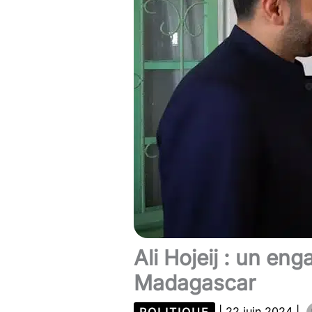
Ali Hojeij : un e
Madagascar
POLITIQUE
|
22 juin 2024
|