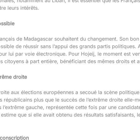
nales, notamment au Liban, il est essentiel que les Français
e leurs intérêts.
ssible
 Français de Madagascar souhaitent du changement. Son bon
sible de réussir sans l’appui des grands partis politiques. A
pour lui par voie électronique. Pour Hojeij, le moment est ve
es citoyens à part entière, bénéficiant des mêmes droits et
trême droite
roite aux élections européennes a secoué la scène politique 
its républicains plus que le succès de l’extrême droite elle-m
 l’extrême gauche, représentée cette fois par une candidat
t estime que si elle avait obtenu des résultats satisfaisants,
rconscription