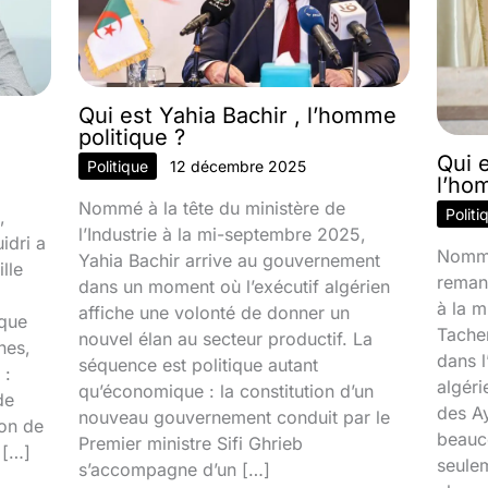
Qui est Yahia Bachir , l’homme
politique ?
Qui 
Politique
12 décembre 2025
l’ho
Nommé à la tête du ministère de
Politi
,
l’Industrie à la mi-septembre 2025,
idri a
Nommé
Yahia Bachir arrive au gouvernement
lle
reman
dans un moment où l’exécutif algérien
à la 
affiche une volonté de donner un
ique
Tacher
nouvel élan au secteur productif. La
nes,
dans l
séquence est politique autant
 :
algéri
qu’économique : la constitution d’un
de
des Ay
nouveau gouvernement conduit par le
ion de
beauco
Premier ministre Sifi Ghrieb
 […]
seulem
s’accompagne d’un […]