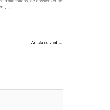
e d’allocations, de dossiers et de
en […]
Article suivant
→