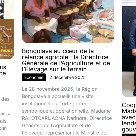
Bongolava au cœur de la
relance agricole : la Directrice
Générale de l’Agriculture et de
mis
l’Élevage sur le terrain
nce
Économie
2 décembre 2025
Le 28 novembre 2025, la Région
Bongolava a accueilli une visite
 des
institutionnelle à forte portée
Coop
Mada
symbolique et opérationnelle. Madame
par sa
avec
RAKOTOARIJAONA Narindra, Directrice
ais
lend
Générale de l’Agriculture et de
cun
gouv
l’Élevage, représentant le Ministre de