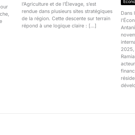
Écon
l’Agriculture et de l’Élevage, s’est
jour
rendue dans plusieurs sites stratégiques
Dans l
ache,
de la région. Cette descente sur terrain
l’Écon
e
répond à une logique claire : […]
Antani
novem
inter
2025, 
Ramia
acteur
financ
réside
dével