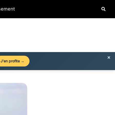
Reche
ssement
×
J'en profite →