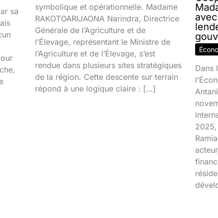
Mada
symbolique et opérationnelle. Madame
par sa
avec
RAKOTOARIJAONA Narindra, Directrice
ais
lend
Générale de l’Agriculture et de
cun
gouv
l’Élevage, représentant le Ministre de
Écon
l’Agriculture et de l’Élevage, s’est
jour
rendue dans plusieurs sites stratégiques
Dans l
ache,
de la région. Cette descente sur terrain
l’Écon
e
répond à une logique claire : […]
Antani
novem
inter
2025, 
Ramia
acteur
financ
réside
dével