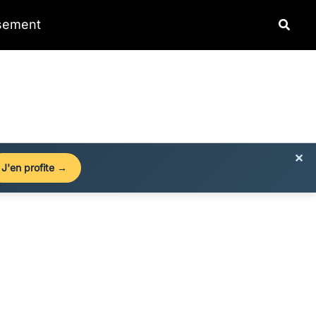
Reche
ssement
×
J'en profite →