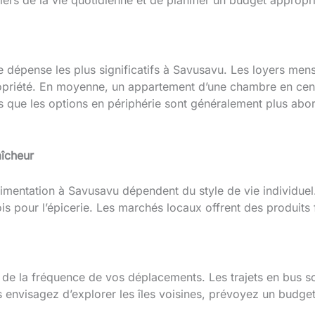
ers de la vie quotidienne et de planifier un budget appropri
 dépense les plus significatifs à Savusavu. Les loyers mens
 propriété. En moyenne, un appartement d’une chambre en cen
dis que les options en périphérie sont généralement plus ab
aîcheur
imentation à Savusavu dépendent du style de vie individue
 pour l’épicerie. Les marchés locaux offrent des produits f
de la fréquence de vos déplacements. Les trajets en bus so
 envisagez d’explorer les îles voisines, prévoyez un budget