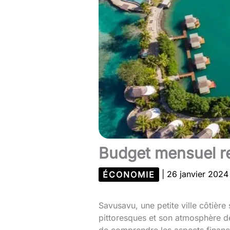
Budget mensuel re
ÉCONOMIE
|
26 janvier 202
Savusavu, une petite ville côtière 
pittoresques et son atmosphère dét