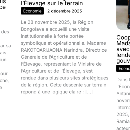
mis
l’Élevage sur le terrain
nce
Économie
2 décembre 2025
Le 28 novembre 2025, la Région
Bongolava a accueilli une visite
 des
institutionnelle à forte portée
Coop
Mada
symbolique et opérationnelle. Madame
par sa
avec
RAKOTOARIJAONA Narindra, Directrice
ais
lend
Générale de l’Agriculture et de
cun
gouv
l’Élevage, représentant le Ministre de
Écon
l’Agriculture et de l’Élevage, s’est
jour
rendue dans plusieurs sites stratégiques
Dans l
ache,
de la région. Cette descente sur terrain
l’Écon
e
répond à une logique claire : […]
Antani
novem
inter
2025, 
Ramia
acteur