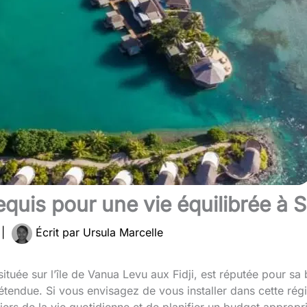
quis pour une vie équilibrée à S
4
|
Écrit par
Ursula Marcelle
située sur l’île de Vanua Levu aux Fidji, est réputée pour sa
endue. Si vous envisagez de vous installer dans cette régio