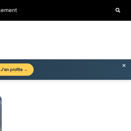
Reche
ssement
×
J'en profite →