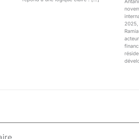
Antani
novem
inter
2025, 
Ramia
acteur
financ
réside
dével
ire