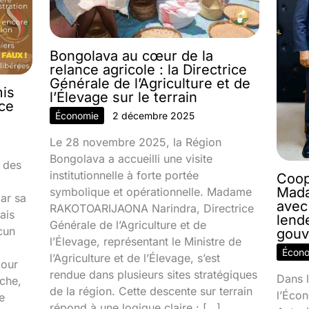
Bongolava au cœur de la
relance agricole : la Directrice
Générale de l’Agriculture et de
mis
l’Élevage sur le terrain
nce
Économie
2 décembre 2025
Le 28 novembre 2025, la Région
Bongolava a accueilli une visite
 des
institutionnelle à forte portée
Coop
Mada
symbolique et opérationnelle. Madame
par sa
avec
RAKOTOARIJAONA Narindra, Directrice
ais
lend
Générale de l’Agriculture et de
cun
gouv
l’Élevage, représentant le Ministre de
Écon
l’Agriculture et de l’Élevage, s’est
jour
rendue dans plusieurs sites stratégiques
Dans l
ache,
de la région. Cette descente sur terrain
l’Écon
e
répond à une logique claire : […]