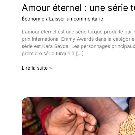
Amour éternel : une série 
Économie
/
Laisser un commentaire
L’amour éternel est une série turque produite par 
prix international Emmy Awards dans la catégorie d
série est Kara Sevda. Les personnages principaux 
première série turque à […]
Amour
Lire la suite »
éternel
:
une
série
turque