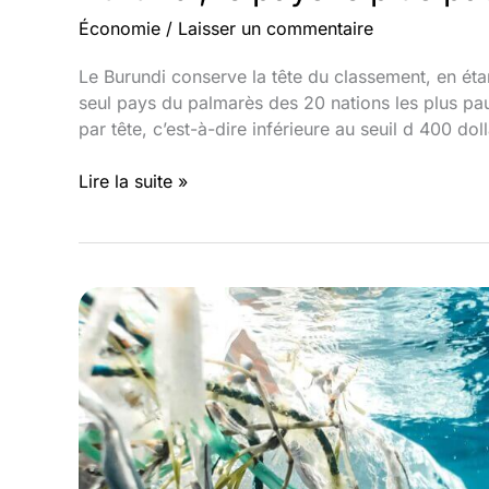
Économie
/
Laisser un commentaire
Le Burundi conserve la tête du classement, en éta
seul pays du palmarès des 20 nations les plus pau
par tête, c’est-à-dire inférieure au seuil d 400 do
Burundi,
Lire la suite »
le
pays
le
plus
pauvre
du
Monde