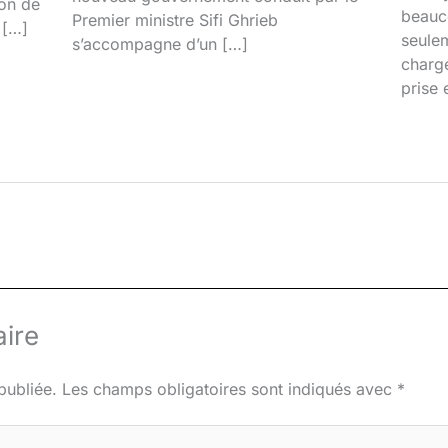
ion de
beauco
Premier ministre Sifi Ghrieb
 […]
seulem
s’accompagne d’un […]
chargé
prise 
ire
publiée.
Les champs obligatoires sont indiqués avec
*