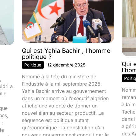
Qui est Yahia Bachir , l’homme
politique ?
Qui 
Politique
12 décembre 2025
l’ho
Nommé à la tête du ministère de
Politi
,
l’Industrie à la mi-septembre 2025,
idri a
Nommé
Yahia Bachir arrive au gouvernement
lle
reman
dans un moment où l’exécutif algérien
à la 
affiche une volonté de donner un
ique
Tacher
nouvel élan au secteur productif. La
nes,
dans l
séquence est politique autant
 :
algéri
qu’économique : la constitution d’un
de
des Ay
nouveau gouvernement conduit par le