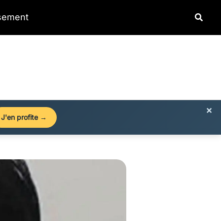
Reche
ssement
×
J'en profite →