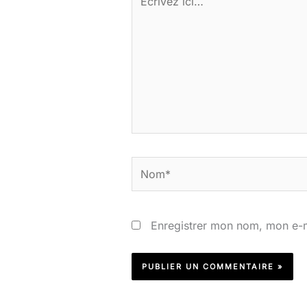
ici…
Nom*
Enregistrer mon nom, mon e-m