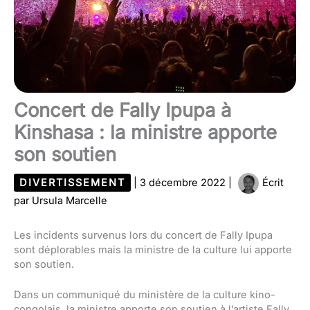
Concert de Fally Ipupa à
Kinshasa : la ministre apporte
son soutien
DIVERTISSEMENT
|
3 décembre 2022
|
Écrit
par
Ursula Marcelle
Les incidents survenus lors du concert de Fally Ipupa
sont déplorables mais la ministre de la culture lui apporte
son soutien.
Dans un communiqué du ministère de la culture kino-
congolais, la ministre apporte son soutien à l’artiste Fally