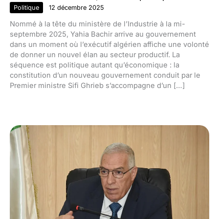
Politique
12 décembre 2025
Nommé à la tête du ministère de l’Industrie à la mi-
septembre 2025, Yahia Bachir arrive au gouvernement
dans un moment où l’exécutif algérien affiche une volonté
de donner un nouvel élan au secteur productif. La
séquence est politique autant qu’économique : la
constitution d’un nouveau gouvernement conduit par le
Premier ministre Sifi Ghrieb s’accompagne d’un […]