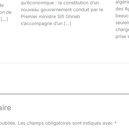
algéri
qu’économique : la constitution d’un
de
des Ay
nouveau gouvernement conduit par le
ion de
beauco
Premier ministre Sifi Ghrieb
 […]
seulem
s’accompagne d’un […]
chargé
prise 
ire
publiée.
Les champs obligatoires sont indiqués avec
*