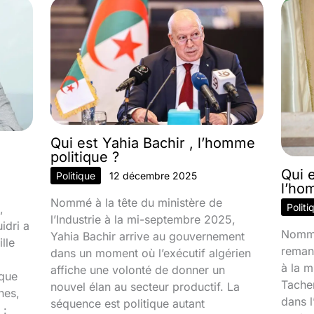
Qui est Yahia Bachir , l’homme
politique ?
Qui 
Politique
12 décembre 2025
l’ho
Nommé à la tête du ministère de
Politi
,
l’Industrie à la mi-septembre 2025,
idri a
Nommé
Yahia Bachir arrive au gouvernement
lle
reman
dans un moment où l’exécutif algérien
à la 
affiche une volonté de donner un
ique
Tacher
nouvel élan au secteur productif. La
nes,
dans l
séquence est politique autant
 :