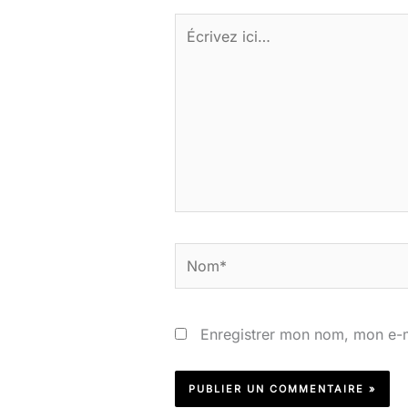
Écrivez
ici…
Nom*
Enregistrer mon nom, mon e-m