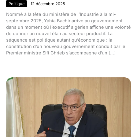
Politique
12 décembre 2025
Nommé à la tête du ministère de l’Industrie à la mi-
septembre 2025, Yahia Bachir arrive au gouvernement
dans un moment où l’exécutif algérien affiche une volonté
de donner un nouvel élan au secteur productif. La
séquence est politique autant qu’économique : la
constitution d’un nouveau gouvernement conduit par le
Premier ministre Sifi Ghrieb s’accompagne d’un […]