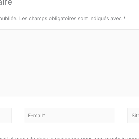
ire
publiée.
Les champs obligatoires sont indiqués avec
*
E-
Site
mail*
ail et mon site dans le navigateur pour mon prochain com