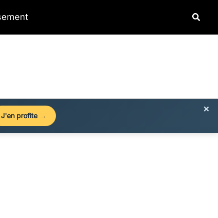
Reche
ssement
×
J'en profite →