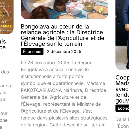
Bongolava au cœur de la
relance agricole : la Directrice
Générale de l’Agriculture et de
mis
l’Élevage sur le terrain
nce
Économie
2 décembre 2025
Le 28 novembre 2025, la Région
Bongolava a accueilli une visite
 des
institutionnelle à forte portée
Coop
Mada
symbolique et opérationnelle. Madame
par sa
avec
RAKOTOARIJAONA Narindra, Directrice
ais
lend
Générale de l’Agriculture et de
cun
gouv
l’Élevage, représentant le Ministre de
Écon
l’Agriculture et de l’Élevage, s’est
jour
rendue dans plusieurs sites stratégiques
Dans l
ache,
de la région. Cette descente sur terrain
l’Écon
e