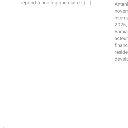
répond à une logique claire : […]
Antani
novem
inter
2025, 
Ramia
acteur
financ
réside
dével