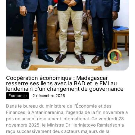
Coopération économique : Madagascar
resserre ses liens avec la BAD et le FMI au
lendemain d’un changement de gouvernance
Économie
2 décembre 2025
Dans le bureau du ministère de l’Économie et des
Finances, à Antaninarenina, l’agenda de la fin novembre a
pris un accent résolument international. Ce vendredi 28
novembre 2025, le Ministre Dr Herinjatovo Ramiarison a
reçu successivement deux acteurs majeurs de la