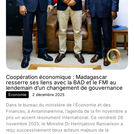
Coopération économique : Madagascar
resserre ses liens avec la BAD et le FMI au
lendemain d’un changement de gouvernance
Économie
2 décembre 2025
Dans le bureau du ministère de l’Économie et des
Finances, à Antaninarenina, l’agenda de la fin novembre a
pris un accent résolument international. Ce vendredi 28
novembre 2025, le Ministre Dr Herinjatovo Ramiarison a
reçu successivement deux acteurs majeurs de la