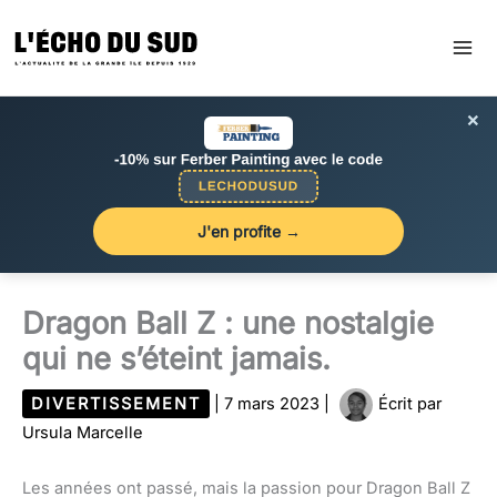
Aller
au
contenu
×
J'en profite →
Dragon Ball Z : une nostalgie
qui ne s’éteint jamais.
DIVERTISSEMENT
|
7 mars 2023
|
Écrit par
Ursula Marcelle
Les années ont passé, mais la passion pour Dragon Ball Z