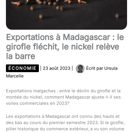
Exportations à Madagascar : le
girofle fléchit, le nickel relève
la barre
ÉCONOMIE
|
23 août 2023
|
Écrit par
Ursula
Marcelle
Exportations malgaches : entre le déclin du girofle et la
montée du nickel, comment Madagascar ajuste-t-il ses
voiles commerciales en 2023?
Les exportations à Madagascar ont connu des hauts et
des bas au cours du premier semestre 2023. Si le girofle,
pilier historique du commerce extérieur, a vu son volume