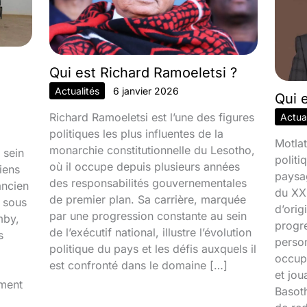
Qui est Richard Ramoeletsi ?
Actualités
6 janvier 2026
Qui 
Richard Ramoeletsi est l’une des figures
Actual
politiques les plus influentes de la
Motlat
monarchie constitutionnelle du Lesotho,
 sein
politi
où il occupe depuis plusieurs années
iens
paysa
des responsabilités gouvernementales
ancien
du XXI
de premier plan. Sa carrière, marquée
é sous
d’orig
par une progression constante au sein
mby,
progr
de l’exécutif national, illustre l’évolution
s
person
politique du pays et les défis auxquels il
occupa
est confronté dans le domaine […]
et jou
iment
Basoth