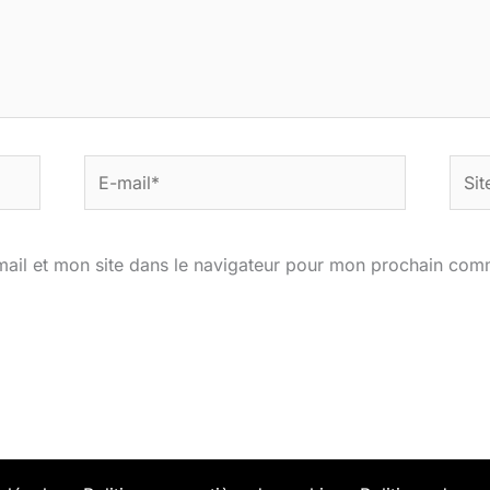
E-
Site
mail*
ail et mon site dans le navigateur pour mon prochain com