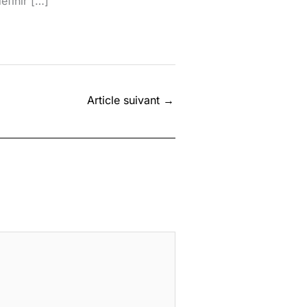
éfinir […]
Article suivant
→