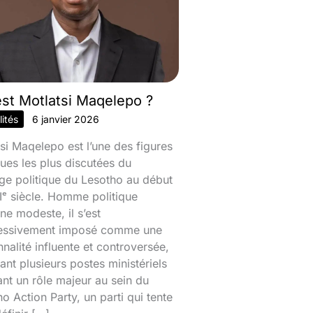
est Motlatsi Maqelepo ?
ités
6 janvier 2026
si Maqelepo est l’une des figures
ques les plus discutées du
ge politique du Lesotho au début
ᵉ siècle. Homme politique
ine modeste, il s’est
essivement imposé comme une
nalité influente et controversée,
nt plusieurs postes ministériels
ant un rôle majeur au sein du
o Action Party, un parti qui tente