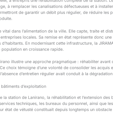
M, a entrepris une réhabilitation complète de la station. 
, à remplacer les canalisations défectueuses et à installer
mettront de garantir un débit plus régulier, de réduire les p
oduite.
vital dans l’alimentation de la ville. Elle capte, traite et dis
 entreprises locales. Sa remise en état représente donc une
s d’habitants. En modernisant cette infrastructure, la JIRAM
 population en croissance rapide.
anirano illustre une approche pragmatique : réhabiliter avant 
Ce choix témoigne d’une volonté de consolider les acquis et
’absence d’entretien régulier avait conduit à la dégradation 
s bâtiments d’exploitation
e la station de Lanirano, la réhabilitation et l’extension des
 services techniques, les bureaux du personnel, ainsi que l
r état de vétusté constituait depuis longtemps un obstacl