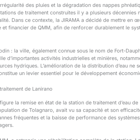
irrégularité des pluies et la dégradation des nappes phréati
 stations de traitement construites il y a plusieurs décennie
ualité. Dans ce contexte, la JIRAMA a décidé de mettre en œu
que et financier de QMM, afin de renforcer durablement le s
odin : la ville, également connue sous le nom de Fort-Dauph
lle d’importantes activités industrielles et minières, notam
urces hydriques. L’amélioration de la distribution d’eau ne 
constitue un levier essentiel pour le développement économi
 traitement de Lanirano
re la remise en état de la station de traitement d’eau de La
pulation de Tolagnaro, avait vu sa capacité et son efficacit
annes fréquentes et la baisse de performance des systèmes 
agers.