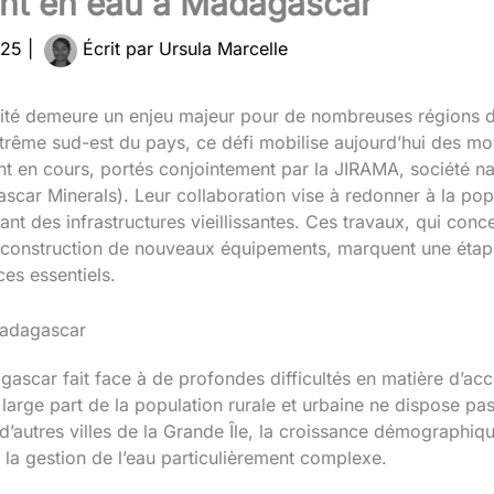
ent en eau à Madagascar
025
|
Écrit par
Ursula Marcelle
lité demeure un enjeu majeur pour de nombreuses régions d
extrême sud-est du pays, ce défi mobilise aujourd’hui des m
t en cours, portés conjointement par la JIRAMA, société natio
ar Minerals). Leur collaboration vise à redonner à la pop
nt des infrastructures vieillissantes. Ces travaux, qui conce
la construction de nouveaux équipements, marquent une étap
ces essentiels.
 Madagascar
ascar fait face à de profondes difficultés en matière d’accè
 large part de la population rurale et urbaine ne dispose p
autres villes de la Grande Île, la croissance démographique
 la gestion de l’eau particulièrement complexe.