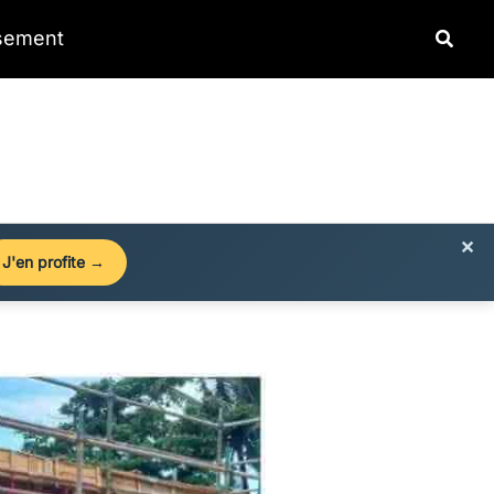
Reche
ssement
×
J'en profite →