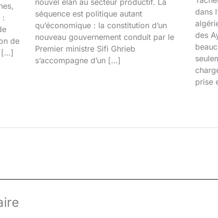
Tacher
nouvel élan au secteur productif. La
nes,
dans l
séquence est politique autant
 :
algéri
qu’économique : la constitution d’un
de
des Ay
nouveau gouvernement conduit par le
ion de
beauco
Premier ministre Sifi Ghrieb
 […]
seulem
s’accompagne d’un […]
chargé
prise 
ire