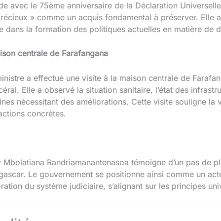
ide avec le 75ème anniversaire de la Déclaration Universell
précieux » comme un acquis fondamental à préserver. Elle a
le dans la formation des politiques actuelles en matière de 
maison centrale de Farafangana
nistre a effectué une visite à la maison centrale de Farafa
ral. Elle a observé la situation sanitaire, l’état des infrastr
ines nécessitant des améliorations. Cette visite souligne l
ctions concrètes.
Mbolatiana Randriamanantenasoa témoigne d’un pas de plus 
gascar. Le gouvernement se positionne ainsi comme un acte
ation du système judiciaire, s’alignant sur les principes univ