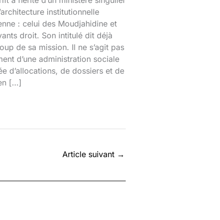
ift a hérité d’un ministère singulier
’architecture institutionnelle
enne : celui des Moudjahidine et
ants droit. Son intitulé dit déjà
up de sa mission. Il ne s’agit pas
ent d’une administration sociale
e d’allocations, de dossiers et de
en […]
Article suivant
→