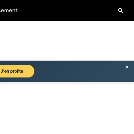
Reche
ssement
×
J'en profite →