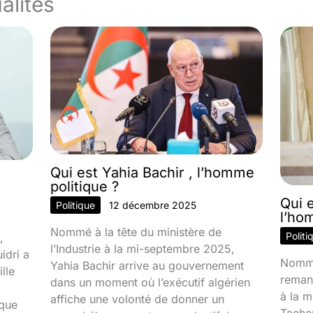
alités
Qui est Yahia Bachir , l’homme
politique ?
Qui 
Politique
12 décembre 2025
l’ho
Nommé à la tête du ministère de
Politi
,
l’Industrie à la mi-septembre 2025,
idri a
Nommé
Yahia Bachir arrive au gouvernement
lle
reman
dans un moment où l’exécutif algérien
à la 
affiche une volonté de donner un
ique