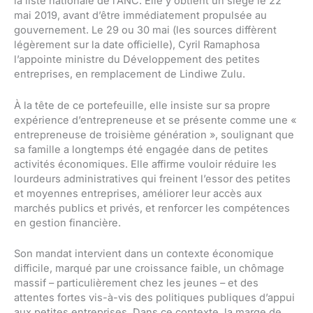
la liste nationale de l’ANC. Elle y obtient un siège le 22
mai 2019, avant d’être immédiatement propulsée au
gouvernement. Le 29 ou 30 mai (les sources diffèrent
légèrement sur la date officielle), Cyril Ramaphosa
l’appointe ministre du Développement des petites
entreprises, en remplacement de Lindiwe Zulu.
À la tête de ce portefeuille, elle insiste sur sa propre
expérience d’entrepreneuse et se présente comme une «
entrepreneuse de troisième génération », soulignant que
sa famille a longtemps été engagée dans de petites
activités économiques. Elle affirme vouloir réduire les
lourdeurs administratives qui freinent l’essor des petites
et moyennes entreprises, améliorer leur accès aux
marchés publics et privés, et renforcer les compétences
en gestion financière.
Son mandat intervient dans un contexte économique
difficile, marqué par une croissance faible, un chômage
massif – particulièrement chez les jeunes – et des
attentes fortes vis-à-vis des politiques publiques d’appui
aux petites entreprises. Dans ce contexte, la marge de