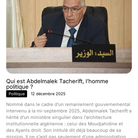
Qui est Abdelmalek Tacherift, l’homme
politique ?
Politique
12 décembre 2025
Nommé dans le cadre d’un remaniement gouvernemental
intervenu à la mi-septembre 2025, Abdelmalek Tacherift a
hérité d’un ministère singulier dans l’architecture
institutionnelle algérienne : celui des Moudjahidine et
des Ayants droit. Son intitulé dit déjà beaucoup de sa
mission. Il ne s’agit pas seulement d’une administration