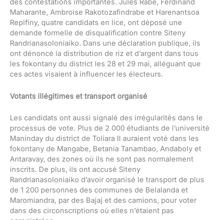
des contestations importantes. Jules Rabe, Ferdinand
Maharante, Ambroise Rakotozafindrabe et Harenantsoa
Repifiny, quatre candidats en lice, ont déposé une
demande formelle de disqualification contre Siteny
Randrianasoloniaiko. Dans une déclaration publique, ils
ont dénoncé la distribution de riz et d’argent dans tous
les fokontany du district les 28 et 29 mai, alléguant que
ces actes visaient à influencer les électeurs.
Votants illégitimes et transport organisé
Les candidats ont aussi signalé des irrégularités dans le
processus de vote. Plus de 2 000 étudiants de l’université
Maninday du district de Toliara II auraient voté dans les
fokontany de Mangabe, Betania Tanambao, Andaboly et
Antaravay, des zones où ils ne sont pas normalement
inscrits. De plus, ils ont accusé Siteny
Randrianasoloniaiko d’avoir organisé le transport de plus
de 1 200 personnes des communes de Belalanda et
Maromiandra, par des Bajaj et des camions, pour voter
dans des circonscriptions où elles n’étaient pas