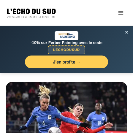
Aller
au
contenu
×
J'en profite →