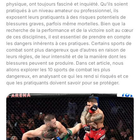
physique, ont toujours fasciné et inquiété. Qu’ils soient
pratiqués à un niveau amateur ou professionnel, ils
exposent leurs pratiquants à des risques potentiels de
blessures graves, parfois même mortelles. Bien que la
recherche de la performance et de la victoire soit au cœur
de ces disciplines, il est essentiel de prendre en compte
les dangers inhérents à ces pratiques. Certains sports de
combat sont plus dangereux que d’autres en raison de
leurs règles, de leur intensité et de la manière dont les
blessures peuvent se produire. Dans cet article, nous
allons explorer les 10 sports de combat les plus
dangereux, en analysant ce qui les rend si risqués et ce
que les pratiquants doivent savoir pour se protéger.