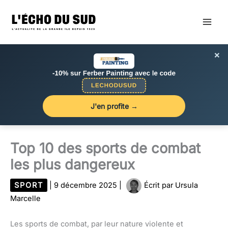
Aller
au
contenu
×
J'en profite →
Top 10 des sports de combat
les plus dangereux
SPORT
|
9 décembre 2025
|
Écrit par
Ursula
Marcelle
Les sports de combat, par leur nature violente et