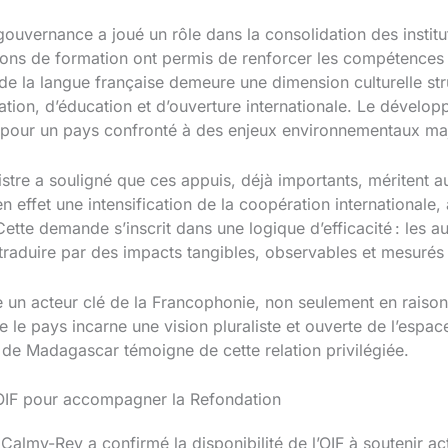
gouvernance a joué un rôle dans la consolidation des institut
ions de formation ont permis de renforcer les compétences 
e la langue française demeure une dimension culturelle st
tion, d’éducation et d’ouverture internationale. Le dévelop
l pour un pays confronté à des enjeux environnementaux ma
istre a souligné que ces appuis, déjà importants, méritent au
effet une intensification de la coopération internationale, 
tte demande s’inscrit dans une logique d’efficacité : les au
 traduire par des impacts tangibles, observables et mesurés
e un acteur clé de la Francophonie, non seulement en rais
e le pays incarne une vision pluraliste et ouverte de l’esp
r de Madagascar témoigne de cette relation privilégiée.
’OIF pour accompagner la Refondation
 Calmy-Rey a confirmé la disponibilité de l’OIF à soutenir a