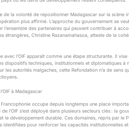
 pays où les défis de développement restent conséquents.
le de la volonté de repositionner Madagascar sur la scène int
ération plus affirmé. L’approche du gouvernement se veut p
ser l’ensemble des partenaires qui peuvent contribuer à acco
res étrangères, Christine Razanamahasoa, atteste de la co
e avec l’OIF apparaît comme une étape structurante. Il vise à
es dispositifs techniques, institutionnels et diplomatiques
 Pour les autorités malgaches, cette Refondation n’a de sens qu
citoyens.
e l’OIF à Madagascar
 la Francophonie occupe depuis longtemps une place impor
e l’OIF s’est déployé dans plusieurs secteurs clés : la gouv
et le développement durable. Ces domaines, repris par le Pr
s identifiées pour renforcer les capacités institutionnelles e