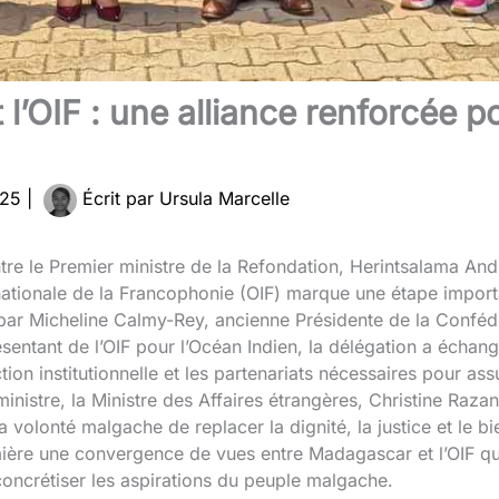
 l’OIF : une alliance renforcée p
025
|
Écrit par
Ursula Marcelle
ntre le Premier ministre de la Refondation, Herintsalama An
rnationale de la Francophonie (OIF) marque une étape impor
par Micheline Calmy-Rey, ancienne Présidente de la Confé
ésentant de l’OIF pour l’Océan Indien, la délégation a échan
tion institutionnelle et les partenariats nécessaires pour as
inistre, la Ministre des Affaires étrangères, Christine Raz
la volonté malgache de replacer la dignité, la justice et le
ière une convergence de vues entre Madagascar et l’OIF qua
ncrétiser les aspirations du peuple malgache.