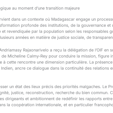
égique au moment d’une transition majeure
rvient dans un contexte où Madagascar engage un processus 
sformation profonde des institutions, de la gouvernance et d
 et revendiquée par la population selon les responsables 
usieurs années en matière de justice sociale, de transparen
Andriamasy Rajaonarivelo a reçu la délégation de l’OIF en s
 de Micheline Calmy-Rey pour conduire la mission, figure i
à cette rencontre une dimension particulière. La présence 
 Indien, ancre ce dialogue dans la continuité des relations 
ser un état des lieux précis des priorités malgaches. Le Pr
ignité, justice, reconstruction, recherche du bien commun. 
s dirigeants et ambitionnent de redéfinir les rapports entre l’
s la coopération internationale, et en particulier francopho