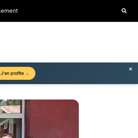
Reche
ssement
×
J'en profite →