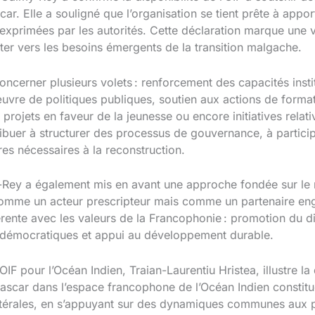
. Elle a souligné que l’organisation se tient prête à appor
s exprimées par les autorités. Cette déclaration marque une v
nter vers les besoins émergents de la transition malgache.
oncerner plusieurs volets : renforcement des capacités ins
œuvre de politiques publiques, soutien aux actions de forma
rojets en faveur de la jeunesse ou encore initiatives relativ
ontribuer à structurer des processus de gouvernance, à parti
es nécessaires à la reconstruction.
-Rey a également mis en avant une approche fondée sur le r
s comme un acteur prescripteur mais comme un partenaire en
érente avec les valeurs de la Francophonie : promotion du 
 démocratiques et appui au développement durable.
IF pour l’Océan Indien, Traian-Laurentiu Hristea, illustre l
car dans l’espace francophone de l’Océan Indien constitue 
latérales, en s’appuyant sur des dynamiques communes aux p