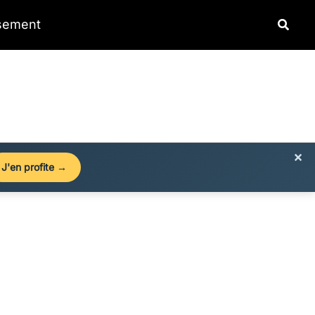
Reche
ssement
×
J'en profite →