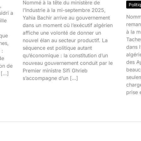
Nommé à la tête du ministère de
Politi
,
l’Industrie à la mi-septembre 2025,
idri a
Nommé
Yahia Bachir arrive au gouvernement
lle
reman
dans un moment où l’exécutif algérien
à la 
affiche une volonté de donner un
ique
Tacher
nouvel élan au secteur productif. La
nes,
dans l
séquence est politique autant
 :
algéri
qu’économique : la constitution d’un
de
des Ay
nouveau gouvernement conduit par le
ion de
beauco
Premier ministre Sifi Ghrieb
 […]
seulem
s’accompagne d’un […]
chargé
prise 