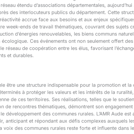
n réseau étendu d’associations départementales, aujourd’hui
près des interlocuteurs publics du département. Cette struc
e réactivité accrue face aux besoins et aux enjeux spécifiq
e week-ends de travail thématiques, couvrant des sujets cr
production d’énergies renouvelables, les biens communs nature
tion écologique. Ces événements ont non seulement offert des
 le réseau de coopération entre les élus, favorisant l’échan
ts et durables.
le être une structure indispensable pour la promotion et 
erminés à protéger les valeurs et les intérêts de la ruralité,
ne de ces territoires. Ses réalisations, telles que le soutien 
tion de rencontres thématiques, démontrent son engagement 
t le développement des communes rurales. L’AMR Aude est a
ir, anticipant et répondant aux défis complexes auxquels les
la voix des communes rurales reste forte et influente dans l