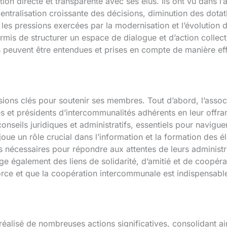
tion directe et transparente avec ses élus. Ils ont vu dans l
centralisation croissante des décisions, diminution des dota
, les pressions exercées par la modernisation et l’évolutio
rmis de structurer un espace de dialogue et d’action collect
 peuvent être entendues et prises en compte de manière ef
ions clés pour soutenir ses membres. Tout d’abord, l’associ
s et présidents d’intercommunalités adhérents en leur offra
conseils juridiques et administratifs, essentiels pour navigue
 joue un rôle crucial dans l’information et la formation des é
nécessaires pour répondre aux attentes de leurs administré
e également des liens de solidarité, d’amitié et de coopér
force et que la coopération intercommunale est indispensable
éalisé de nombreuses actions significatives, consolidant ain