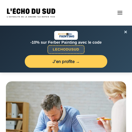
Aller
au
contenu
×
J'en profite →