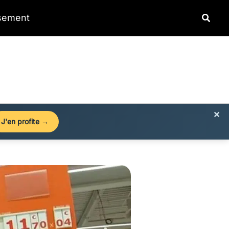
Reche
ssement
×
J'en profite →