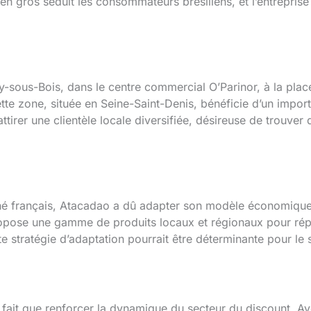
 en gros séduit les consommateurs brésiliens, et l’entrepris
y-sous-Bois, dans le centre commercial O’Parinor, à la pla
ette zone, située en Seine-Saint-Denis, bénéficie d’un impo
ttirer une clientèle locale diversifiée, désireuse de trouver 
hé français, Atacadao a dû adapter son modèle économique.
opose une gamme de produits locaux et régionaux pour rép
 stratégie d’adaptation pourrait être déterminante pour le 
fait que renforcer la dynamique du secteur du discount. Ave