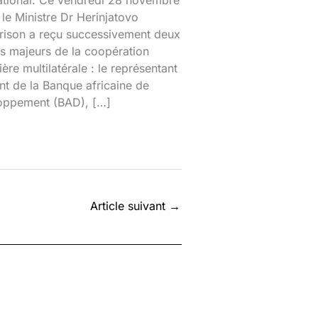
national. Ce vendredi 28 novembre
le Ministre Dr Herinjatovo
rison a reçu successivement deux
s majeurs de la coopération
ière multilatérale : le représentant
nt de la Banque africaine de
oppement (BAD), […]
Article suivant
→