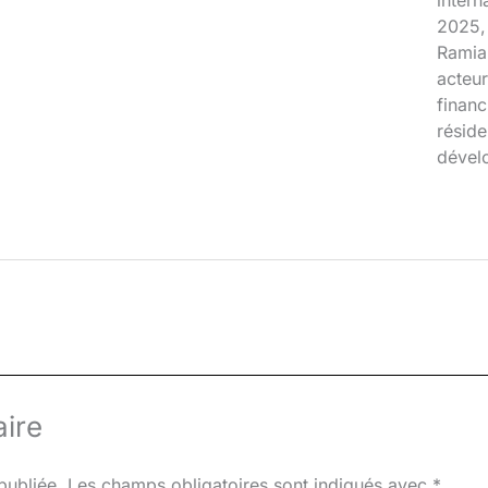
inter
2025, 
Ramia
acteur
financ
réside
dével
ire
publiée.
Les champs obligatoires sont indiqués avec
*