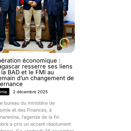
ération économique :
gascar resserre ses liens
 la BAD et le FMI au
emain d’un changement de
ernance
omie
2 décembre 2025
e bureau du ministère de
omie et des Finances, à
narenina, l’agenda de la fin
bre a pris un accent résolument