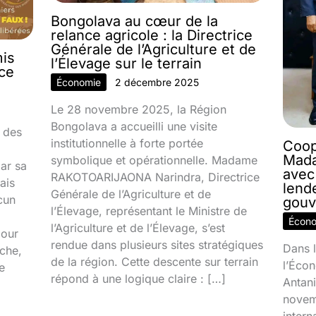
Bongolava au cœur de la
relance agricole : la Directrice
Générale de l’Agriculture et de
mis
l’Élevage sur le terrain
nce
Économie
2 décembre 2025
Le 28 novembre 2025, la Région
Bongolava a accueilli une visite
 des
institutionnelle à forte portée
Coop
Mada
symbolique et opérationnelle. Madame
par sa
avec
RAKOTOARIJAONA Narindra, Directrice
ais
lend
Générale de l’Agriculture et de
cun
gouv
l’Élevage, représentant le Ministre de
Écon
l’Agriculture et de l’Élevage, s’est
jour
rendue dans plusieurs sites stratégiques
Dans l
ache,
de la région. Cette descente sur terrain
l’Écon
e
répond à une logique claire : […]
Antani
novem