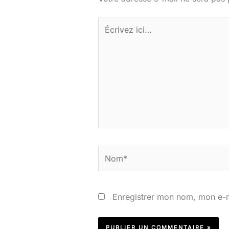
Écrivez
ici…
Nom*
Enregistrer mon nom, mon e-m