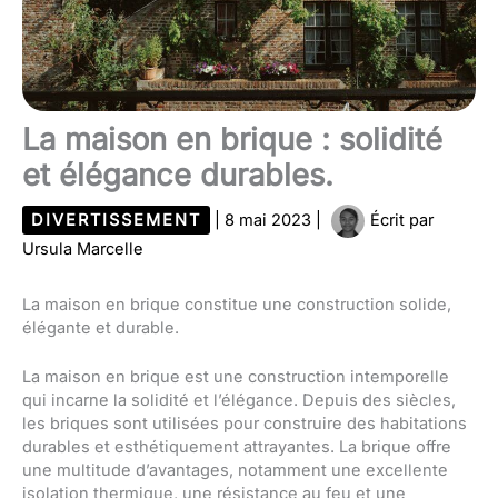
La maison en brique : solidité
et élégance durables.
DIVERTISSEMENT
|
8 mai 2023
|
Écrit par
Ursula Marcelle
La maison en brique constitue une construction solide,
élégante et durable.
La maison en brique est une construction intemporelle
qui incarne la solidité et l’élégance. Depuis des siècles,
les briques sont utilisées pour construire des habitations
durables et esthétiquement attrayantes. La brique offre
une multitude d’avantages, notamment une excellente
isolation thermique, une résistance au feu et une