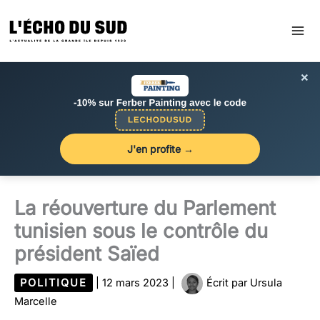
Aller
au
contenu
×
J'en profite →
La réouverture du Parlement
tunisien sous le contrôle du
président Saïed
POLITIQUE
|
12 mars 2023
|
Écrit par
Ursula
Marcelle