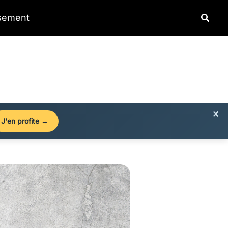
Reche
ssement
×
J'en profite →