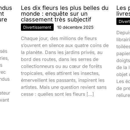
endus
Les dix fleurs les plus belles du
Les p
nt
monde : enquête sur un
livre
ure
classement très subjectif
Diver
Divertissement
10 décembre 2025
Depui
Chaque jour, des millions de fleurs
librai
s’ouvrent en silence aux quatre coins de
toilée
isés
la planète. Dans les jardins privés, au
papier
ries,
bord des routes, dans les serres de
doigts
s
collectionneurs ou au cœur de forêts
de la 
vec
tropicales, elles attirent les insectes,
objet 
endus
émerveillent les passants, inspirent les
Les éd
artistes. Mais une question revient sans
de pre
ateur
cesse : quelles sont les fleurs […]
reliur
evant