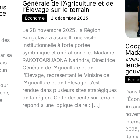
Générale de l’Agriculture et de
mis
l’Élevage sur le terrain
nce
Économie
2 décembre 2025
Le 28 novembre 2025, la Région
Bongolava a accueilli une visite
 des
institutionnelle à forte portée
Coop
Mada
symbolique et opérationnelle. Madame
par sa
avec
RAKOTOARIJAONA Narindra, Directrice
ais
lend
Générale de l’Agriculture et de
cun
gouv
l’Élevage, représentant le Ministre de
Écon
l’Agriculture et de l’Élevage, s’est
jour
rendue dans plusieurs sites stratégiques
Dans l
ache,
de la région. Cette descente sur terrain
l’Écon
e
répond à une logique claire : […]
Antani
novem
inter
2025, 
Ramia