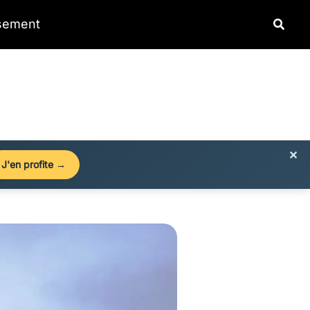
Reche
ssement
×
J'en profite →