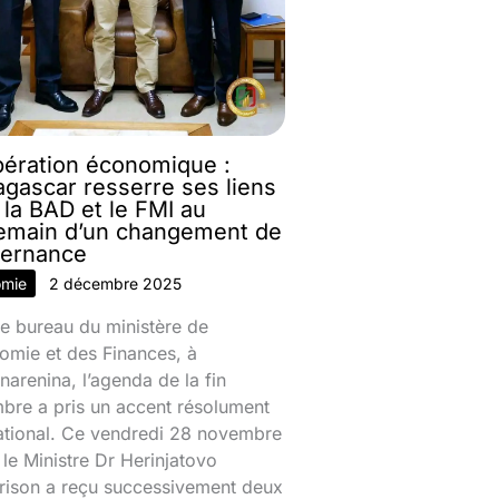
ération économique :
gascar resserre ses liens
 la BAD et le FMI au
emain d’un changement de
ernance
omie
2 décembre 2025
e bureau du ministère de
omie et des Finances, à
narenina, l’agenda de la fin
bre a pris un accent résolument
national. Ce vendredi 28 novembre
le Ministre Dr Herinjatovo
rison a reçu successivement deux