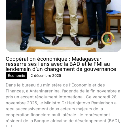
Coopération économique : Madagascar
resserre ses liens avec la BAD et le FMI au
lendemain d’un changement de gouvernance
Économie
2 décembre 2025
Dans le bureau du ministère de l’Économie et des
Finances, à Antaninarenina, l’agenda de la fin novembre a
pris un accent résolument international. Ce vendredi 28
novembre 2025, le Ministre Dr Herinjatovo Ramiarison a
reçu successivement deux acteurs majeurs de la
coopération financière multilatérale : le représentant
résident de la Banque africaine de développement (BAD),
[…]