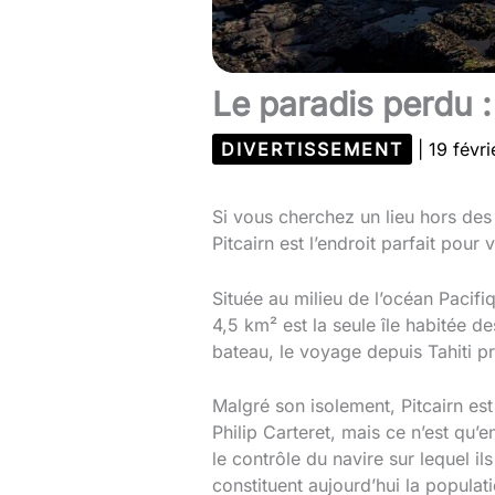
Le paradis perdu : l
DIVERTISSEMENT
|
19 févr
Si vous cherchez un lieu hors des 
Pitcairn est l’endroit parfait pour 
Située au milieu de l’océan Pacifiq
4,5 km² est la seule île habitée de
bateau, le voyage depuis Tahiti p
Malgré son isolement, Pitcairn est
Philip Carteret, mais ce n’est qu’
le contrôle du navire sur lequel il
constituent aujourd’hui la populat