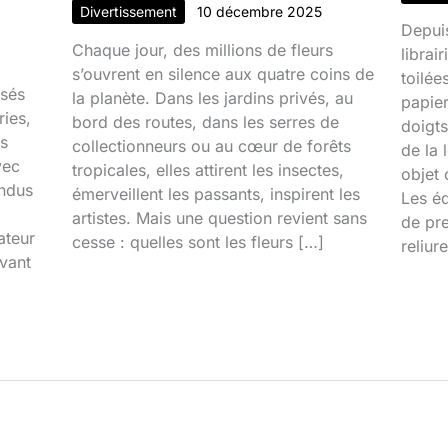
Divertissement
10 décembre 2025
Depui
Chaque jour, des millions de fleurs
librai
s’ouvrent en silence aux quatre coins de
toilée
isés
la planète. Dans les jardins privés, au
papier
ries,
bord des routes, dans les serres de
doigts
s
collectionneurs ou au cœur de forêts
de la 
vec
tropicales, elles attirent les insectes,
objet 
endus
émerveillent les passants, inspirent les
Les éd
artistes. Mais une question revient sans
de pre
ateur
cesse : quelles sont les fleurs […]
reliur
evant