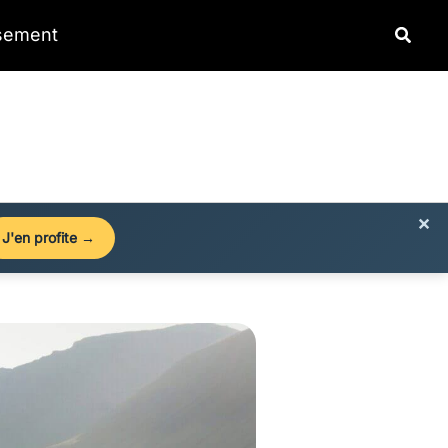
Reche
ssement
×
J'en profite →