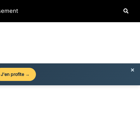
Reche
ssement
×
J'en profite →