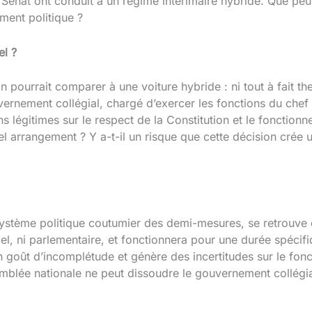
u Sénat ont conduit à un régime intérimaire hybride. Que pe
ement politique ?
el ?
pourrait comparer à une voiture hybride : ni tout à fait ther
rnement collégial, chargé d’exercer les fonctions du chef d
s légitimes sur le respect de la Constitution et le fonctionn
tel arrangement ? Y a-t-il un risque que cette décision crée
système politique coutumier des demi-mesures, se retrouve 
iel, ni parlementaire, et fonctionnera pour une durée spécifi
n goût d’incomplétude et génère des incertitudes sur le fo
semblée nationale ne peut dissoudre le gouvernement collégial