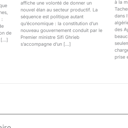
à la 
affiche une volonté de donner un
ique
Tacher
nouvel élan au secteur productif. La
nes,
dans l
séquence est politique autant
 :
algéri
qu’économique : la constitution d’un
de
des Ay
nouveau gouvernement conduit par le
ion de
beauco
Premier ministre Sifi Ghrieb
 […]
seulem
s’accompagne d’un […]
chargé
prise 
ire