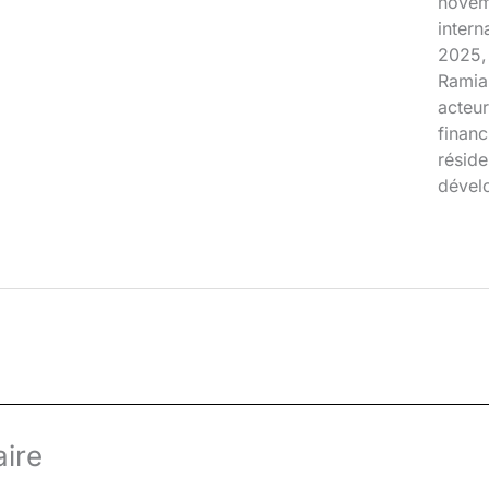
novem
inter
2025, 
Ramia
acteur
financ
réside
dével
ire