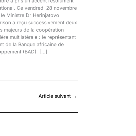
bre a pris un accent résolument
national. Ce vendredi 28 novembre
le Ministre Dr Herinjatovo
rison a reçu successivement deux
s majeurs de la coopération
ière multilatérale : le représentant
nt de la Banque africaine de
oppement (BAD), […]
Article suivant
→