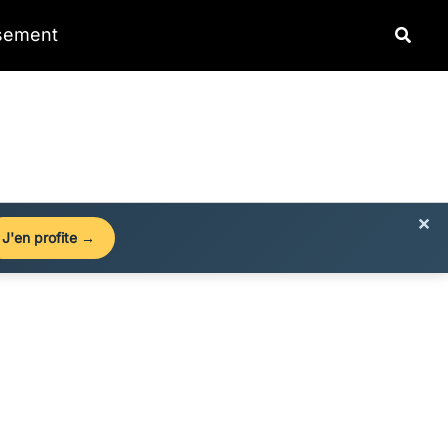
Reche
ssement
×
J'en profite →