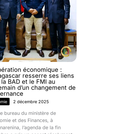
ération économique :
gascar resserre ses liens
 la BAD et le FMI au
emain d’un changement de
ernance
omie
2 décembre 2025
e bureau du ministère de
omie et des Finances, à
narenina, l’agenda de la fin