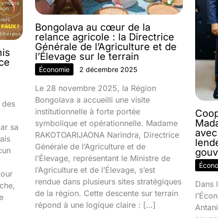
Bongolava au cœur de la
relance agricole : la Directrice
Générale de l’Agriculture et de
mis
l’Élevage sur le terrain
nce
Économie
2 décembre 2025
Le 28 novembre 2025, la Région
Bongolava a accueilli une visite
 des
institutionnelle à forte portée
Coop
Mada
symbolique et opérationnelle. Madame
par sa
avec
RAKOTOARIJAONA Narindra, Directrice
ais
lend
Générale de l’Agriculture et de
cun
gouv
l’Élevage, représentant le Ministre de
Écon
l’Agriculture et de l’Élevage, s’est
jour
rendue dans plusieurs sites stratégiques
Dans l
ache,
de la région. Cette descente sur terrain
l’Écon
e
répond à une logique claire : […]
Antani