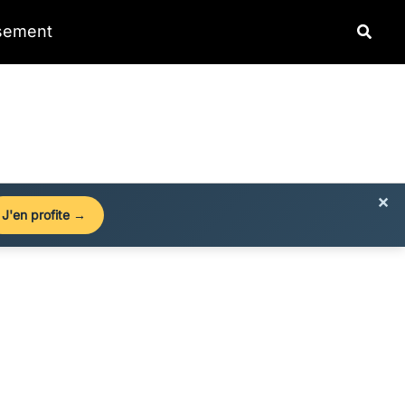
Reche
ssement
×
J'en profite →