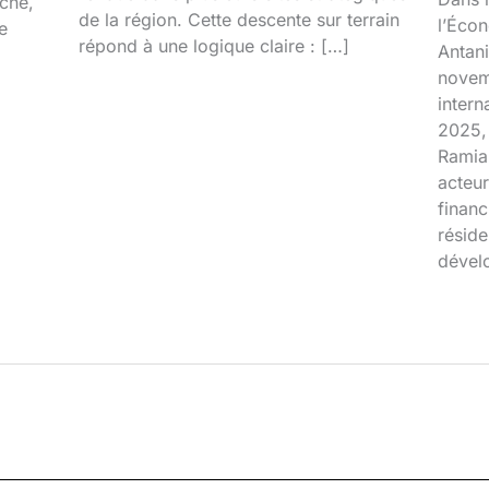
ache,
de la région. Cette descente sur terrain
l’Écon
e
répond à une logique claire : […]
Antani
novem
inter
2025, 
Ramia
acteur
financ
réside
dével