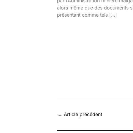
par l’Administration minière malg
alors même que des documents s
présentant comme tels […]
←
Article précédent