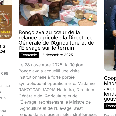
Bongolava au cœur de la
relance agricole : la Directrice
Générale de l’Agriculture et de
mis
l’Élevage sur le terrain
nce
Économie
2 décembre 2025
Le 28 novembre 2025, la Région
Bongolava a accueilli une visite
 des
institutionnelle à forte portée
Coop
Mada
symbolique et opérationnelle. Madame
par sa
avec
RAKOTOARIJAONA Narindra, Directrice
ais
lend
Générale de l’Agriculture et de
cun
gouv
l’Élevage, représentant le Ministre de
Écon
l’Agriculture et de l’Élevage, s’est
jour
rendue dans plusieurs sites stratégiques
Dans l