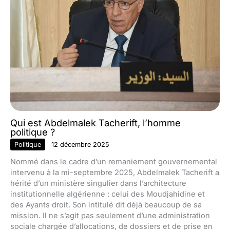
Qui est Abdelmalek Tacherift, l’homme
politique ?
Politique
12 décembre 2025
Nommé dans le cadre d’un remaniement gouvernemental
intervenu à la mi-septembre 2025, Abdelmalek Tacherift a
hérité d’un ministère singulier dans l’architecture
institutionnelle algérienne : celui des Moudjahidine et
des Ayants droit. Son intitulé dit déjà beaucoup de sa
mission. Il ne s’agit pas seulement d’une administration
sociale chargée d’allocations, de dossiers et de prise en