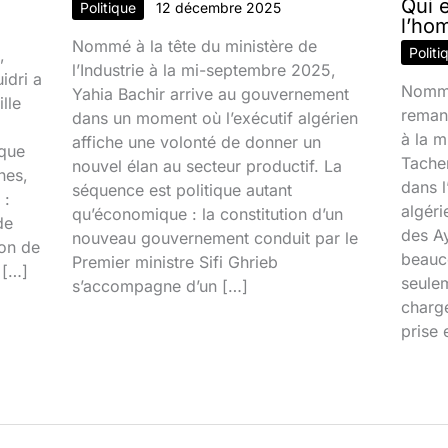
Qui 
Politique
12 décembre 2025
l’ho
Nommé à la tête du ministère de
Politi
,
l’Industrie à la mi-septembre 2025,
idri a
Nommé
Yahia Bachir arrive au gouvernement
lle
reman
dans un moment où l’exécutif algérien
à la 
affiche une volonté de donner un
ique
Tacher
nouvel élan au secteur productif. La
nes,
dans l
séquence est politique autant
 :
algéri
qu’économique : la constitution d’un
de
des Ay
nouveau gouvernement conduit par le
ion de
beauco
Premier ministre Sifi Ghrieb
 […]
seulem
s’accompagne d’un […]
chargé
prise 