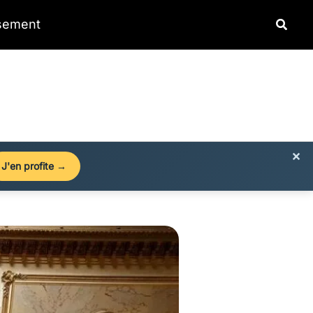
Reche
ssement
×
J'en profite →