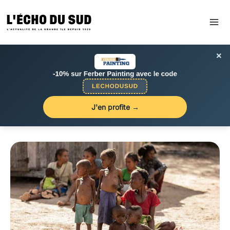
Aller
au
contenu
×
J'en profite →