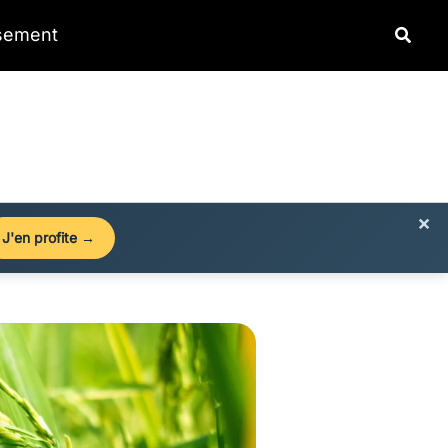
Reche
ssement
×
J'en profite →