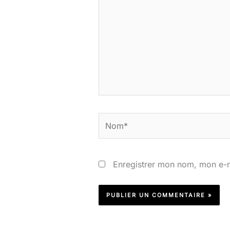
ici…
Nom*
Enregistrer mon nom, mon e-m