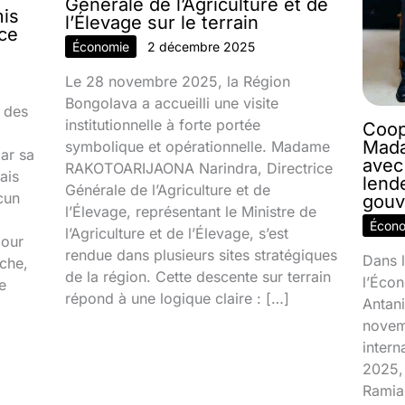
Générale de l’Agriculture et de
mis
l’Élevage sur le terrain
nce
Économie
2 décembre 2025
Le 28 novembre 2025, la Région
Bongolava a accueilli une visite
 des
institutionnelle à forte portée
Coop
Mada
symbolique et opérationnelle. Madame
par sa
avec
RAKOTOARIJAONA Narindra, Directrice
ais
lend
Générale de l’Agriculture et de
cun
gouv
l’Élevage, représentant le Ministre de
Écon
l’Agriculture et de l’Élevage, s’est
jour
rendue dans plusieurs sites stratégiques
Dans l
ache,
de la région. Cette descente sur terrain
l’Écon
e
répond à une logique claire : […]
Antani
novem
inter
2025, 
Ramia