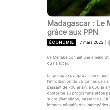
Madagascar : Le Me
grâce aux PPN
ÉCONOMIE
|
7 mars 2023
|
Le Menabe connaît une améliorati
du riz local.
La politique d’approvisionnement
l’introduction de 55 tonnes de riz
passant de 700 ariary à 650 ariar
conforme au programme établi par 
sucre d’Ambilobe, passant de 210
impacts négatifs des intempéries e